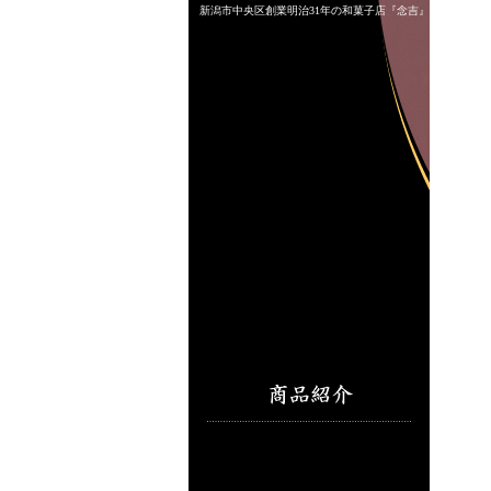
新潟市中央区創業明治31年の和菓子店『念吉』 法要菓子 