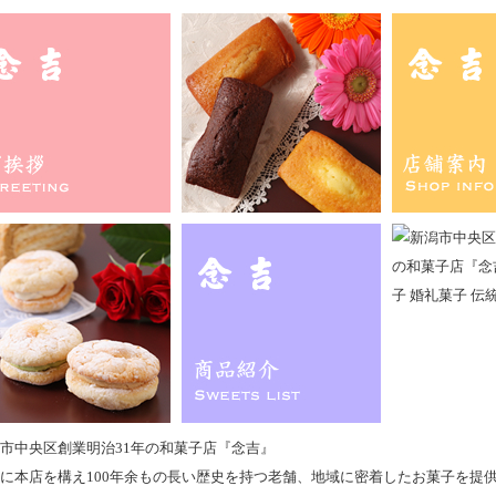
市中央区創業明治31年の和菓子店『念吉』
に本店を構え100年余もの長い歴史を持つ老舗、地域に密着したお菓子を提